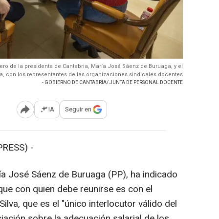
nero de la presidenta de Cantabria, María José Sáenz de Buruaga, y el
a, con los representantes de las organizaciones sindicales docentes
- GOBIERNO DE CANTABRIA/ JUNTA DE PERSONAL DOCENTE
IA
Seguir en
Abrir opciones para compartir
PRESS) -
ía José Sáenz de Buruaga (PP), ha indicado
que con quien debe reunirse es con el
lva, que es el "único interlocutor válido del
ación sobre la adecuación salarial de los