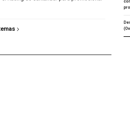
con
pro
Des
 temas
(Ov