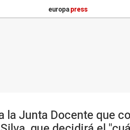
europa
press
a la Junta Docente que c
Silva, que decidirá el "cu