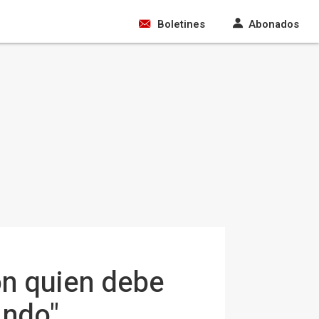
Boletines
Abonados
on quien debe
ándo"