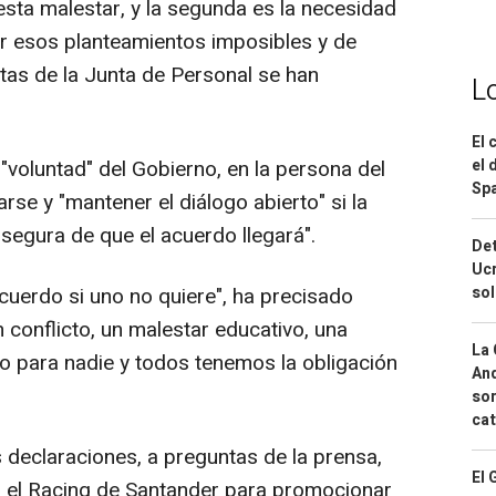
esta malestar, y la segunda es la necesidad
 esos planteamientos imposibles y de
as de la Junta de Personal se han
L
El 
"voluntad" del Gobierno, en la persona del
el 
Spa
arse y "mantener el diálogo abierto" si la
"segura de que el acuerdo llegará".
Det
Ucr
acuerdo si uno no quiere", ha precisado
so
 conflicto, un malestar educativo, una
La 
to para nadie y todos tenemos la obligación
And
sor
cat
 declaraciones, a preguntas de la prensa,
El 
 el Racing de Santander para promocionar