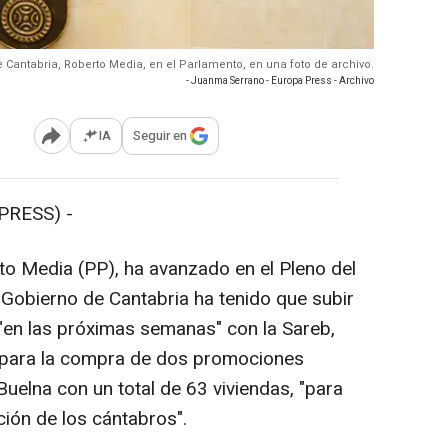
 Cantabria, Roberto Media, en el Parlamento, en una foto de archivo.
- Juanma Serrano - Europa Press - Archivo
IA
Seguir en
Abrir opciones para compartir
PRESS) -
o Media (PP), ha avanzado en el Pleno del
 Gobierno de Cantabria ha tenido que subir
 "en las próximas semanas" con la Sareb,
, para la compra de dos promociones
uelna con un total de 63 viviendas, "para
ción de los cántabros".