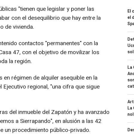
blicas "tienen que legislar y poner las
El 
ar con el desequilibrio que hay entre la
el 
Spa
o de vivienda.
Det
antenido contactos "permanentes" con la
Ucr
asa 47, con el objetivo de movilizar los
so
da la región.
La 
And
 en régimen de alquiler asequible en la
sor
 Ejecutivo regional, "una cifra que sigue
cat
Art
La 
obras del inmueble del Zapatón y ha avanzado
nol
emos a Sierrapando", en alusión a las 42
de un procedimiento público-privado.
Des