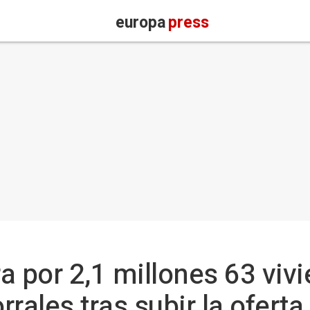
europa
press
por 2,1 millones 63 vivi
rales tras subir la ofert