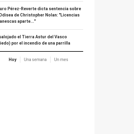
uro Pérez-Reverte dicta sentencia sobre
Odisea de Christopher Nolan: "Licencias
anescas aparte..."
alojado el Tierra Astur del Vasco
iedo) por el incendio de una parrilla
Hoy
Una semana
Un mes