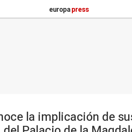
europa
press
oce la implicación de su
n del Palacio de la Magda