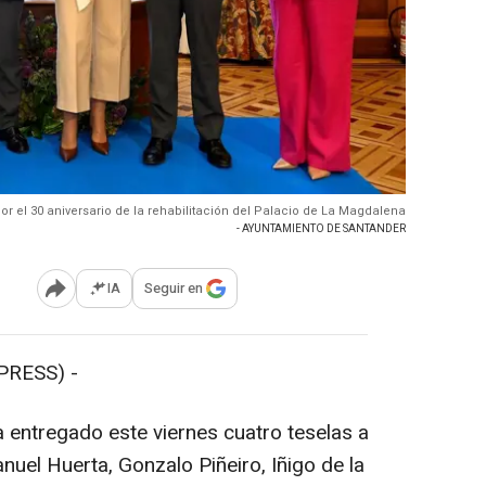
or el 30 aniversario de la rehabilitación del Palacio de La Magdalena
- AYUNTAMIENTO DE SANTANDER
IA
Seguir en
Abrir opciones para compartir
PRESS) -
 entregado este viernes cuatro teselas a
nuel Huerta, Gonzalo Piñeiro, Iñigo de la