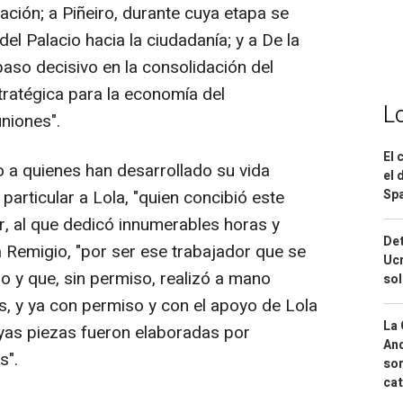
tación; a Piñeiro, durante cuya etapa se
el Palacio hacia la ciudadanía; y a De la
paso decisivo en la consolidación del
tratégica para la economía del
L
niones".
El 
 a quienes han desarrollado su vida
el 
Spa
 particular a Lola, "quien concibió este
, al que dedicó innumerables horas y
Det
a Remigio, "por ser ese trabajador que se
Ucr
o y que, sin permiso, realizó a mano
so
s, y ya con permiso y con el apoyo de Lola
La 
uyas piezas fueron elaboradas por
And
s".
sor
cat