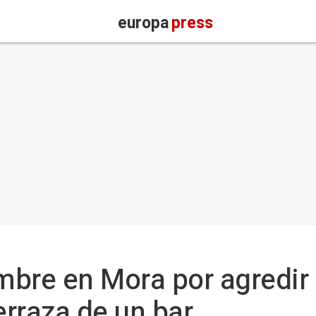
europa
press
mbre en Mora por agredir
erraza de un bar