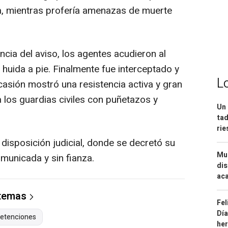
a, mientras profería amenazas de muerte
cia del aviso, los agentes acudieron al
 huida a pie. Finalmente fue interceptado y
L
asión mostró una resistencia activa y gran
 los guardias civiles con puñetazos y
Un 
tad
ri
 disposición judicial, donde se decretó su
Mue
omunicada y sin fianza.
dis
aca
 temas
Fel
Día
etenciones
he