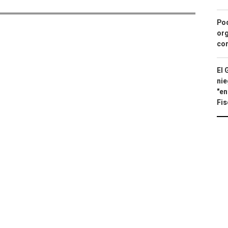
Pod
org
con
El 
nie
"en
Fis