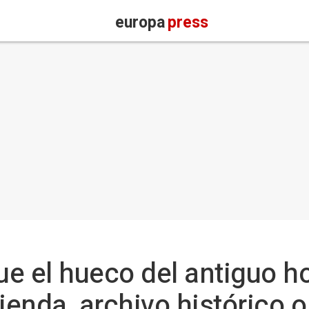
europa
press
e el hueco del antiguo ho
ienda, archivo histórico 