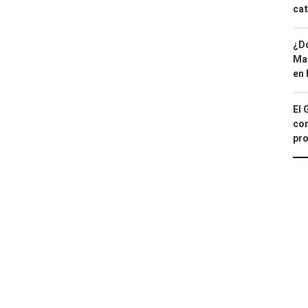
cat
¿Dó
Map
en 
El 
con
pro