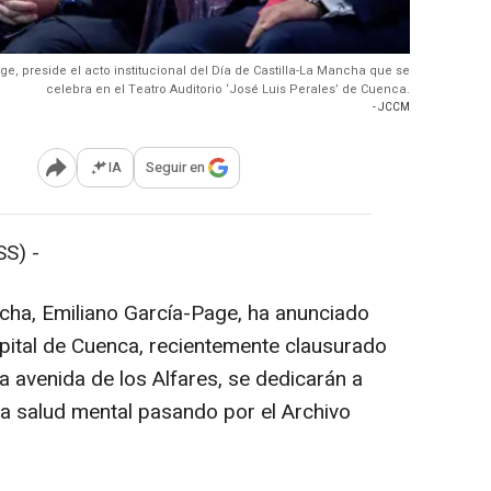
ge, preside el acto institucional del Día de Castilla-La Mancha que se
celebra en el Teatro Auditorio ‘José Luis Perales’ de Cuenca.
- JCCM
IA
Seguir en
Abrir opciones para compartir
S) -
ncha, Emiliano García-Page, ha anunciado
spital de Cuenca, recientemente clausurado
a avenida de los Alfares, se dedicarán a
ta salud mental pasando por el Archivo