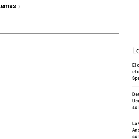
 temas
L
El 
el 
Spa
Det
Ucr
so
La 
And
sor