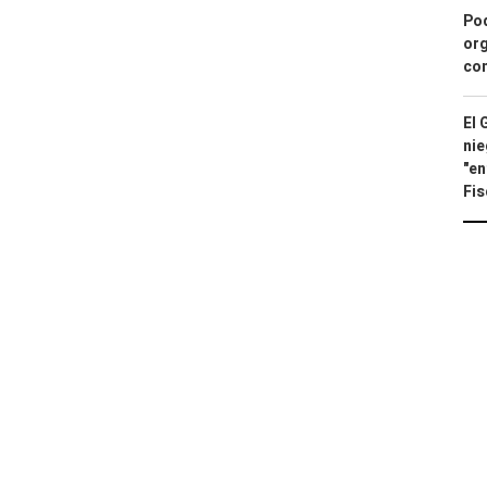
Pod
org
con
El 
nie
"en
Fis