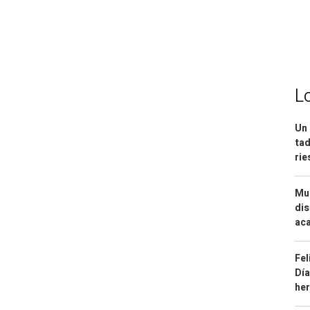
L
Un 
tad
ri
Mue
dis
aca
Fel
Día
he