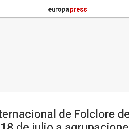
europa
press
nternacional de Folclore d
 18 de julio a agrupacion