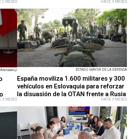
 2 MESES
HACE 3 MESES
ESTADO MAYOR DE LA DEFENSA
/Arenaakcji
España moviliza 1.600 militares y 300
o
vehículos en Eslovaquia para reforzar
la disuasión de la OTAN frente a Rusia
do
 3 MESES
HACE 3 MESES