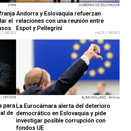
OTAN
GOBIERNO DE ESLOVAQUIA
franja
Andorra y Eslovaquia refuerzan
ar el
relaciones con una reunión entre
rusos
Espot y Pellegrini
 2 MESES
HACE 2 MESES
 / CESTEVE
ALAIN ROLLAND - Archivo
a para
La Eurocámara alerta del deterioro
al de
democrático en Eslovaquia y pide
investigar posible corrupción con
fondos UE