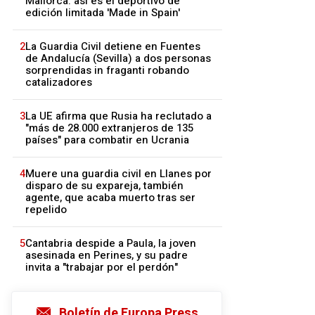
Mallorca: así es el deportivo de
edición limitada 'Made in Spain'
2
La Guardia Civil detiene en Fuentes
de Andalucía (Sevilla) a dos personas
sorprendidas in fraganti robando
catalizadores
3
La UE afirma que Rusia ha reclutado a
"más de 28.000 extranjeros de 135
países" para combatir en Ucrania
4
Muere una guardia civil en Llanes por
disparo de su expareja, también
agente, que acaba muerto tras ser
repelido
5
Cantabria despide a Paula, la joven
asesinada en Perines, y su padre
invita a "trabajar por el perdón"
Boletín de Europa Press