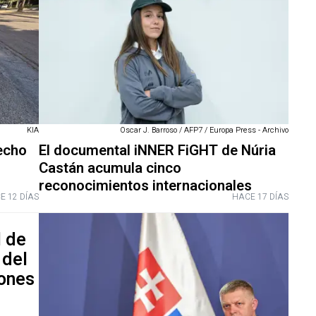
KIA
Oscar J. Barroso / AFP7 / Europa Press - Archivo
hecho
El documental iNNER FiGHT de Núria
Castán acumula cinco
reconocimientos internacionales
E 12 DÍAS
HACE 17 DÍAS
l de
 del
iones