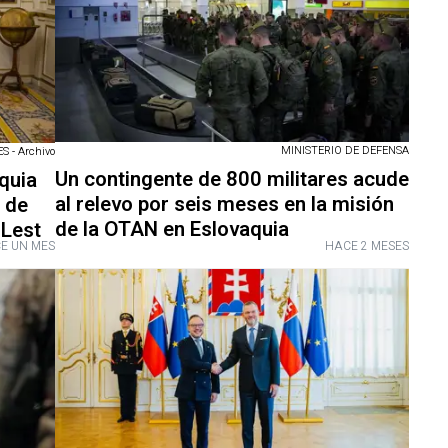
MINISTERIO DE DEFENSA
 - Archivo
Un contingente de 800 militares acude
aquia
al relevo por seis meses en la misión
a de
de la OTAN en Eslovaquia
 Lest
E UN MES
HACE 2 MESES