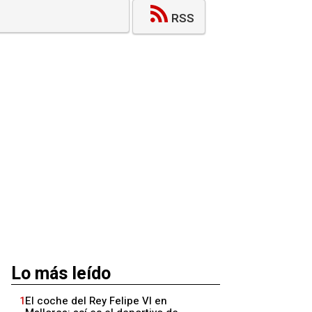
RSS
Lo más leído
1
El coche del Rey Felipe VI en