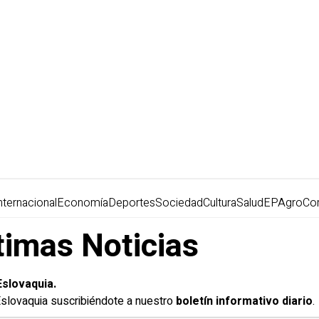
nternacional
Economía
Deportes
Sociedad
Cultura
Salud
EPAgro
Co
timas Noticias
Eslovaquia.
 Eslovaquia suscribiéndote a nuestro
boletín informativo diario
.