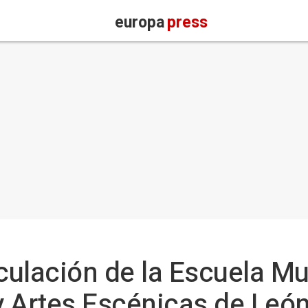
europa
press
iculación de la Escuela Mu
y Artes Escénicas de Leó