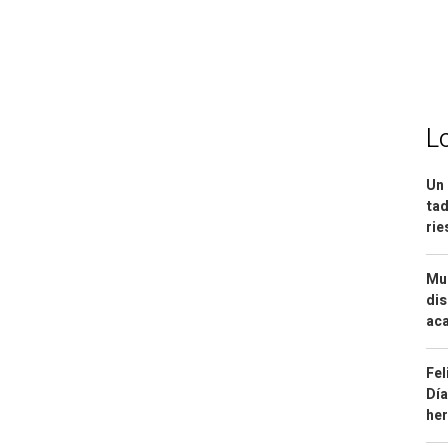
L
Un 
tad
ri
Mue
dis
aca
Fel
Día
he