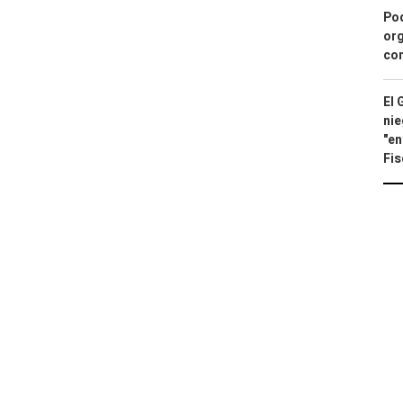
Pod
org
con
El 
nie
"en
Fis