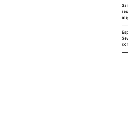
Sán
rec
mej
Esp
Sev
con