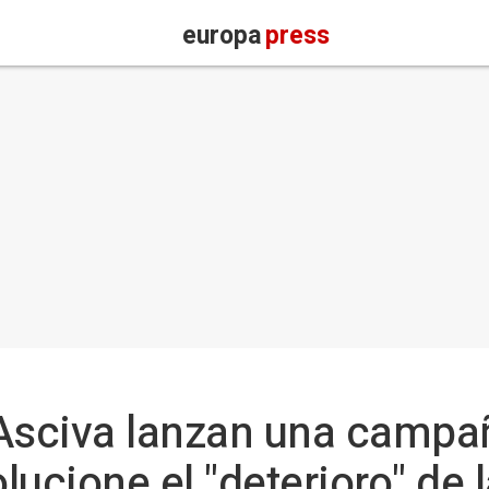
europa
press
Asciva lanzan una campañ
lucione el "deterioro" de 