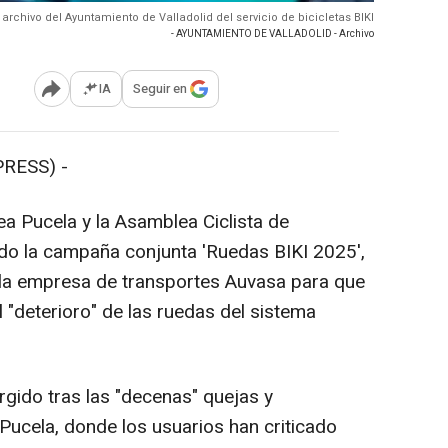
 archivo del Ayuntamiento de Valladolid del servicio de bicicletas BIKI
- AYUNTAMIENTO DE VALLADOLID - Archivo
IA
Seguir en
Abrir opciones para compartir
PRESS) -
ea Pucela y la Asamblea Ciclista de
ado la campaña conjunta 'Ruedas BIKI 2025',
 la empresa de transportes Auvasa para que
 "deterioro" de las ruedas del sistema
urgido tras las "decenas" quejas y
Pucela, donde los usuarios han criticado