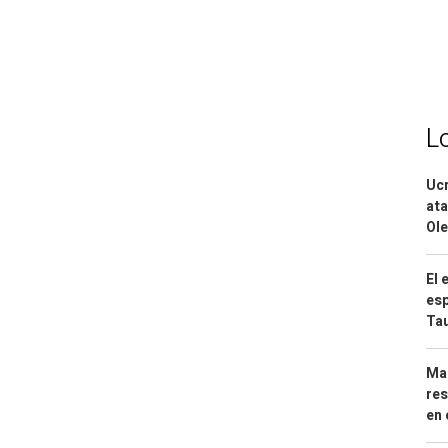
L
Ucr
ata
Ole
El 
esp
Ta
Mar
res
en 