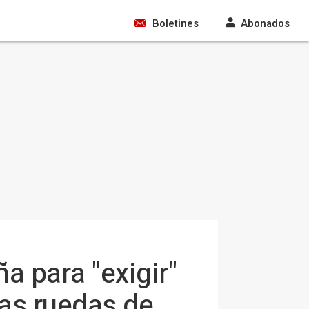
Boletines
Abonados
a para "exigir"
las ruedas de