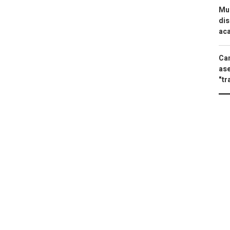
Mue
dis
aca
Can
ase
"tr