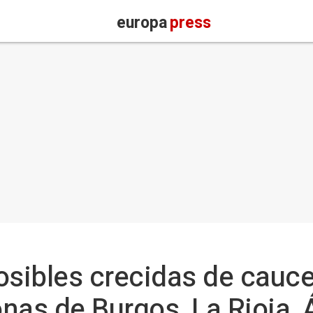
europa
press
osibles crecidas de cauc
nas de Burgos, La Rioja, 