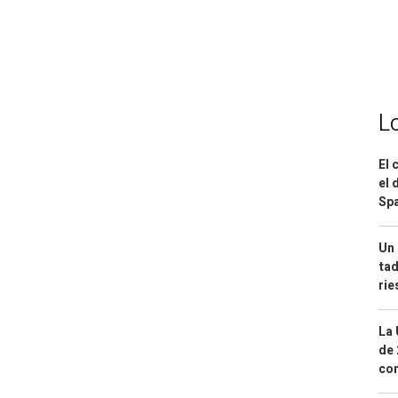
L
El 
el 
Spa
Un 
tad
ri
La 
de 
com