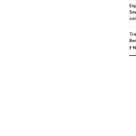
Esp
Sev
con
Tre
Ber
y 