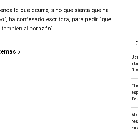
ienda lo que ocurre, sino que sienta que ha
po", ha confesado escritora, para pedir "que
o también al corazón".
L
 temas
Ucr
ata
Ole
El 
esp
Ta
Mar
res
en 