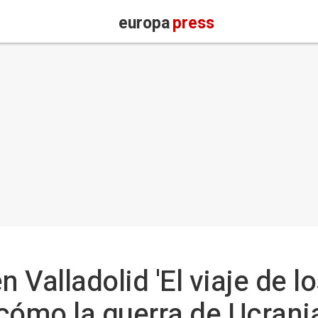
europa
press
n Valladolid 'El viaje de l
cómo la guerra de Ucrani