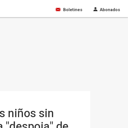
Boletines
Abonados
os niños sin
a "despoja" de