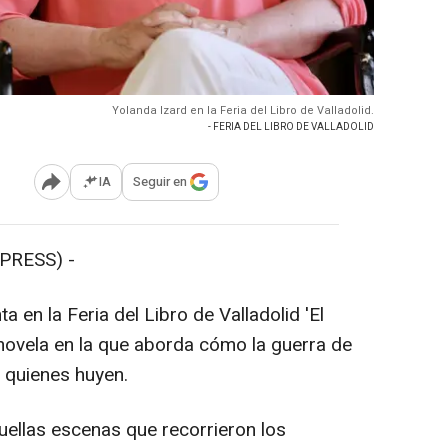
Yolanda Izard en la Feria del Libro de Valladolid.
- FERIA DEL LIBRO DE VALLADOLID
IA
Seguir en
Abrir opciones para compartir
PRESS) -
a en la Feria del Libro de Valladolid 'El
 novela en la que aborda cómo la guerra de
a quienes huyen.
quellas escenas que recorrieron los