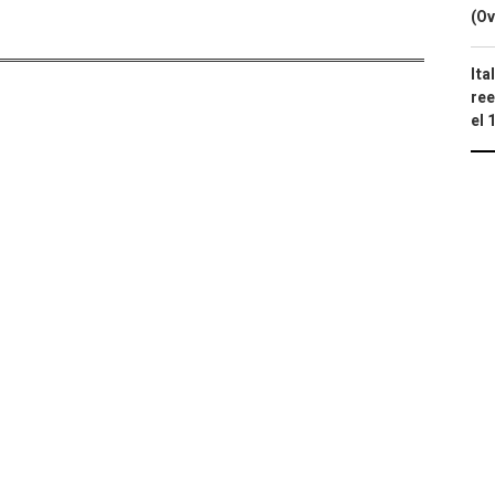
(Ov
Ita
ree
el 