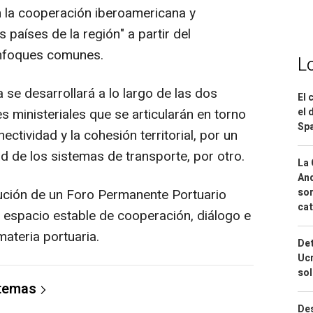
n la cooperación iberoamericana y
s países de la región" a partir del
enfoques comunes.
L
se desarrollará a lo largo de las dos
El 
s ministeriales que se articularán en torno
el 
Spa
ctividad y la cohesión territorial, por un
dad de los sistemas de transporte, por otro.
La 
And
ción de un Foro Permanente Portuario
sor
cat
espacio estable de cooperación, diálogo e
ateria portuaria.
Det
Ucr
so
 temas
Des