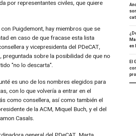
da por representantes civiles, que quiere
And
sor
cat
las con Puigdemont, hay miembros que se
¿Dó
tad en caso de que fracase esta lista
Map
consellera y vicepresidenta del PDeCAT,
en 
, preguntada sobre la posibilidad de que no
El 
tido "no lo descarta".
con
pro
unté es uno de los nombres elegidos para
as, con lo que volvería a entrar en el
rás como consellera, así como también el
residente de la ACM, Miquel Buch, y el del
Ramon Casals.
oordinadora general del PDeCAT, Marta