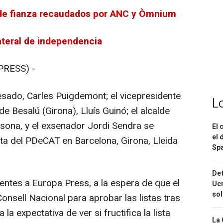
 de fianza recaudados por ANC y Òmnium
lateral de independencia
PRESS) -
cesado, Carles Puigdemont; el vicepresidente
L
e Besalú (Girona), Lluís Guinó; el alcalde
lsona, y el exsenador Jordi Sendra se
El 
el 
sta del PDeCAT en Barcelona, Girona, Lleida
Spa
Det
entes a Europa Press, a la espera de que el
Ucr
so
Consell Nacional para aprobar las listas tras
a expectativa de ver si fructifica la lista
La 