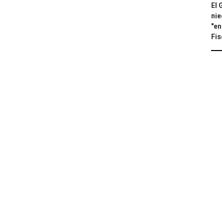
El 
nie
"en
Fis