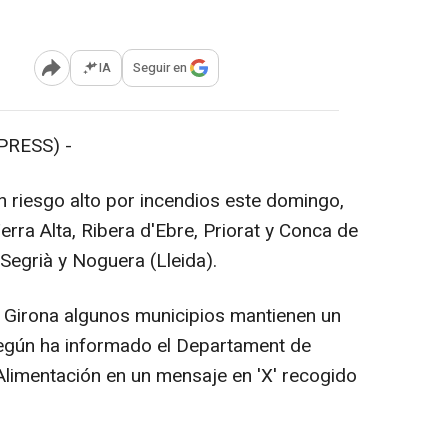
IA
Seguir en
Abrir opciones para compartir
PRESS) -
n riesgo alto por incendios este domingo,
erra Alta, Ribera d'Ebre, Priorat y Conca de
Segrià y Noguera (Lleida).
y Girona algunos municipios mantienen un
egún ha informado el Departament de
 Alimentación en un mensaje en 'X' recogido