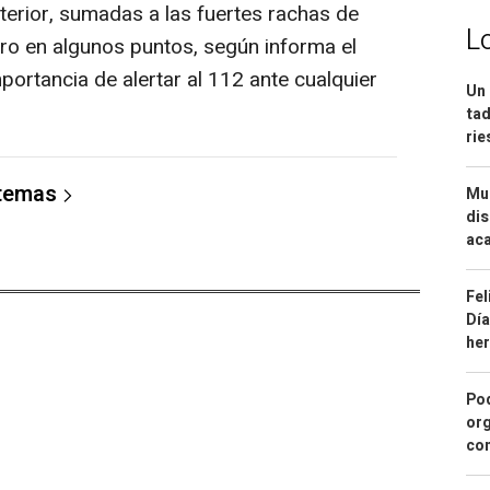
nterior, sumadas a las fuertes rachas de
L
gro en algunos puntos, según informa el
ortancia de alertar al 112 ante cualquier
Un 
tad
ri
 temas
Mue
dis
aca
Fel
Día
he
Pod
org
con