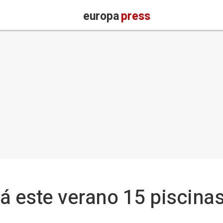
europa
press
á este verano 15 piscina