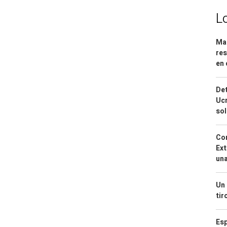
L
Mar
res
en 
Det
Ucr
so
Cor
Ext
una
Un 
tir
Esp