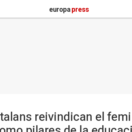
europa
press
talans reivindican el femi
 como pilares de la educac