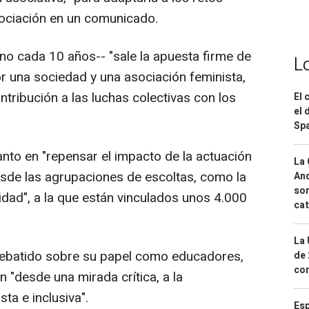
asociación en un comunicado.
no cada 10 años-- "sale la apuesta firme de
L
or una sociedad y una asociación feminista,
tribución a las luchas colectivas con los
El 
el 
Spa
nto en "repensar el impacto de la actuación
La 
esde las agrupaciones de escoltas, como la
And
sor
tidad", a la que están vinculados unos 4.000
cat
La 
debatido sobre su papel como educadores,
de 
com
 "desde una mirada crítica, a la
ta e inclusiva".
Esp