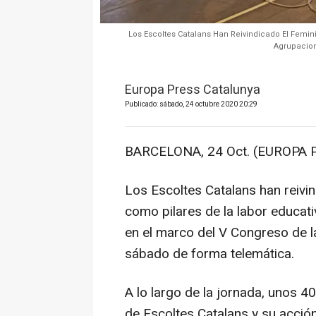
Los Escoltes Catalans Han Reivindicado El Femin
Agrupacion
Europa Press Catalunya
Publicado: sábado, 24 octubre 2020 20:29
BARCELONA, 24 Oct. (EUROPA 
Los Escoltes Catalans han reivind
como pilares de la labor educat
en el marco del V Congreso de l
sábado de forma telemática.
A lo largo de la jornada, unos 4
de Escoltes Catalans y su acción