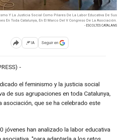
ismo Y La Justicia Social Como Pilares De La Labor Educativa De Sus
es En Toda Catalunya, En El Marco Del V Congreso De La Asociación.
- ESCOLTES CATALANS
IA
Seguir en
Abrir opciones para compartir
PRESS) -
icado el feminismo y la justicia social
iva de sus agrupaciones en toda Catalunya,
a asociación, que se ha celebrado este
00 jóvenes han analizado la labor educativa
 asociativa, "para adaptarla a los retos