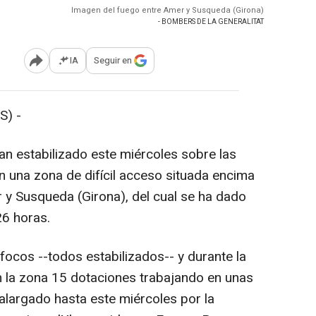
Imagen del fuego entre Amer y Susqueda (Girona)
- BOMBERS DE LA GENERALITAT
IA
Seguir en
Abrir opciones para compartir
S) -
an estabilizado este miércoles sobre las
en una zona de difícil acceso situada encima
r y Susqueda (Girona), del cual se ha dado
26 horas.
 focos --todos estabilizados-- y durante la
la zona 15 dotaciones trabajando en unas
alargado hasta este miércoles por la