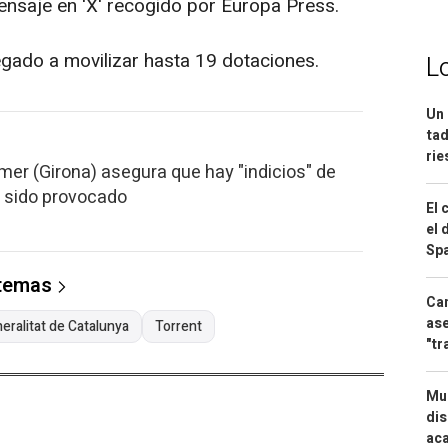
nsaje en 'X' recogido por Europa Press.
egado a movilizar hasta 19 dotaciones.
L
Un 
tad
ri
mer (Girona) asegura que hay "indicios" de
a sido provocado
El 
el 
Spa
 temas
Can
ase
eralitat de Catalunya
Torrent
"tr
Mue
dis
aca