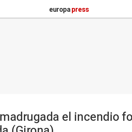
europa
press
 madrugada el incendio fo
a (Girona)