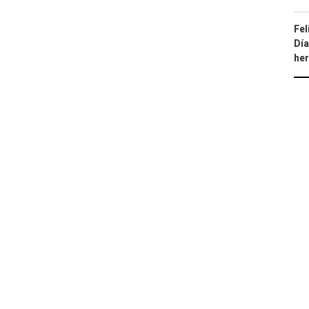
Fel
Día
he