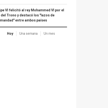
ipe VI felicitó al rey Mohammed VI por el
 del Trono y destacó los "lazos de
rmandad" entre ambos países
Hoy
Una semana
Un mes