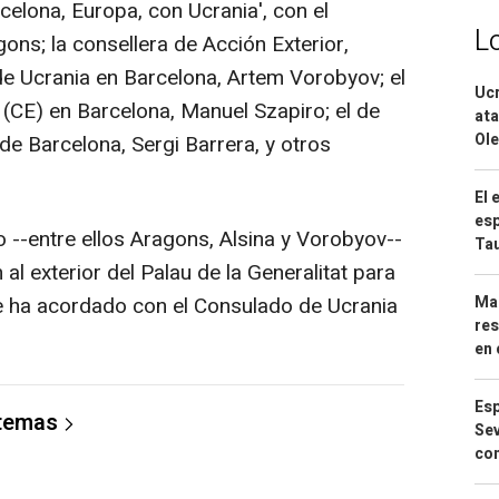
elona, Europa, con Ucrania', con el
L
ons; la consellera de Acción Exterior,
l de Ucrania en Barcelona, Artem Vorobyov; el
Ucr
 (CE) en Barcelona, Manuel Szapiro; el de
ata
Ole
de Barcelona, Sergi Barrera, y otros
El 
esp
 --entre ellos Aragons, Alsina y Vorobyov--
Ta
al exterior del Palau de la Generalitat para
Mar
e ha acordado con el Consulado de Ucrania
res
en 
Esp
 temas
Sev
con