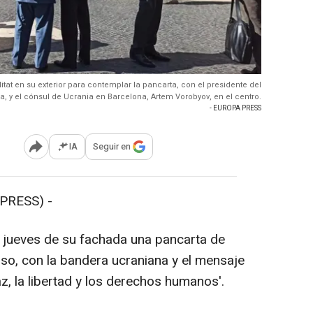
itat en su exterior para contemplar la pancarta, con el presidente del
na, y el cónsul de Ucrania en Barcelona, Artem Vorobyov, en el centro.
- EUROPA PRESS
IA
Seguir en
Abrir opciones para compartir
PRESS) -
 jueves de su fachada una pancarta de
uso, con la bandera ucraniana y el mensaje
az, la libertad y los derechos humanos'.