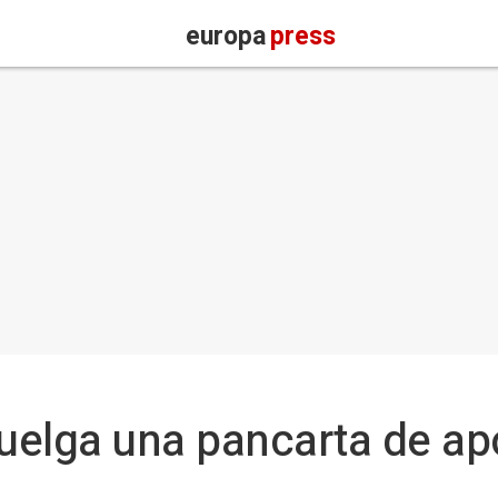
europa
press
cuelga una pancarta de ap