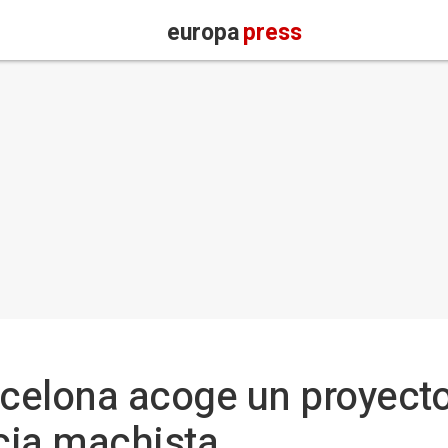
europa
press
rcelona acoge un proyecto 
ncia machista