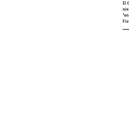
El 
nie
"en
Fis