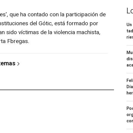
L
es', que ha contado con la participación de
stituciones del Gótic, está formado por
Un 
tad
n sido víctimas de la violencia machista,
ri
rta Fbregas.
Mue
dis
 temas
aca
Fel
Día
he
Pod
org
con