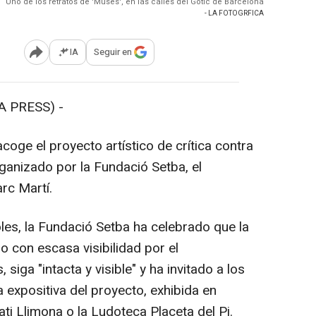
Uno de los retratos de 'Muses', en las calles del Gótic de Barcelona
- LA FOTOGRFICA
IA
Seguir en
Abrir opciones para compartir
 PRESS) -
oge el proyecto artístico de crítica contra
rganizado por la Fundació Setba, el
rc Martí.
s, la Fundació Setba ha celebrado que la
ro con escasa visibilidad por el
siga "intacta y visible" y ha invitado a los
ta expositiva del proyecto, exhibida en
ti Llimona o la Ludoteca Placeta del Pi.