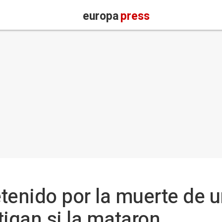
europa
press
detenido por la muerte de 
tigan si la mataron