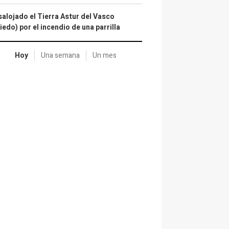
alojado el Tierra Astur del Vasco
iedo) por el incendio de una parrilla
Hoy
Una semana
Un mes