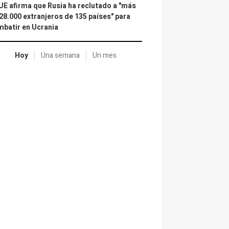
UE afirma que Rusia ha reclutado a "más
28.000 extranjeros de 135 países" para
batir en Ucrania
Hoy
Una semana
Un mes