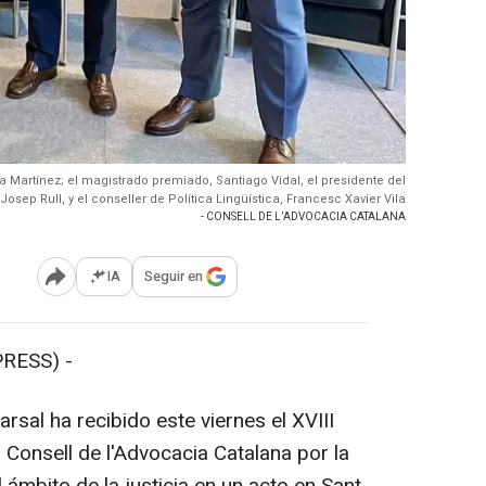
a Martínez; el magistrado premiado, Santiago Vidal, el presidente del
Josep Rull, y el conseller de Política Lingüística, Francesc Xavier Vila
- CONSELL DE L’ADVOCACIA CATALANA
IA
Seguir en
Abrir opciones para compartir
RESS) -
rsal ha recibido este viernes el XVIII
 Consell de l'Advocacia Catalana por la
 ámbito de la justicia en un acto en Sant