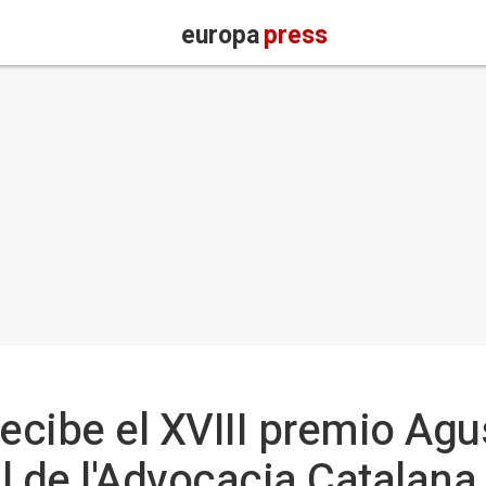
europa
press
ecibe el XVIII premio Agu
l de l'Advocacia Catalana