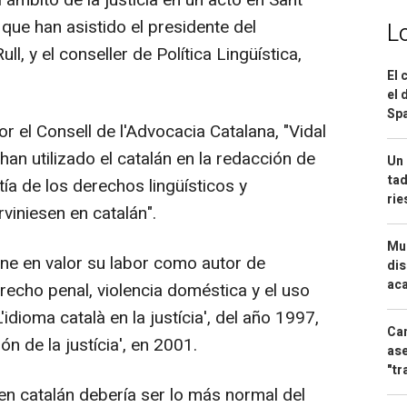
 que han asistido el presidente del
L
l, y el conseller de Política Lingüística,
El 
el 
Spa
 el Consell de l'Advocacia Catalana, "Vidal
an utilizado el catalán en la redacción de
Un 
tad
tía de los derechos lingüísticos y
ri
viniesen en catalán".
Mue
ne en valor su labor como autor de
dis
aca
recho penal, violencia doméstica y el uso
L'idioma català en la justícia', del año 1997,
Can
món de la justícia', en 2001.
ase
"tr
 en catalán debería ser lo más normal del