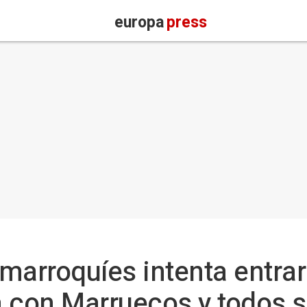
europa
press
marroquíes intenta entrar 
la con Marruecos y todos