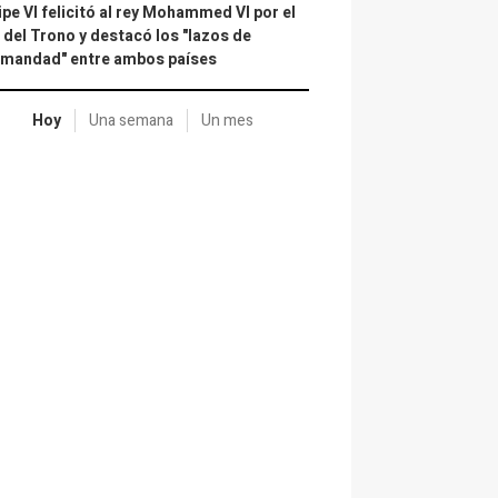
ipe VI felicitó al rey Mohammed VI por el
 del Trono y destacó los "lazos de
rmandad" entre ambos países
Hoy
Una semana
Un mes