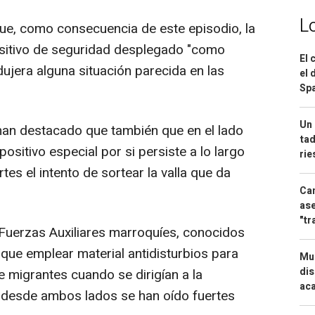
L
ue, como consecuencia de este episodio, la
ositivo de seguridad desplegado "como
El 
ujera alguna situación parecida en las
el 
Spa
Un 
 han destacado que también que en el lado
tad
sitivo especial por si persiste a lo largo
ri
es el intento de sortear la valla que da
Can
ase
"tr
Fuerzas Auxiliares marroquíes, conocidos
 que emplear material antidisturbios para
Mue
dis
 migrantes cuando se dirigían a la
aca
e desde ambos lados se han oído fuertes