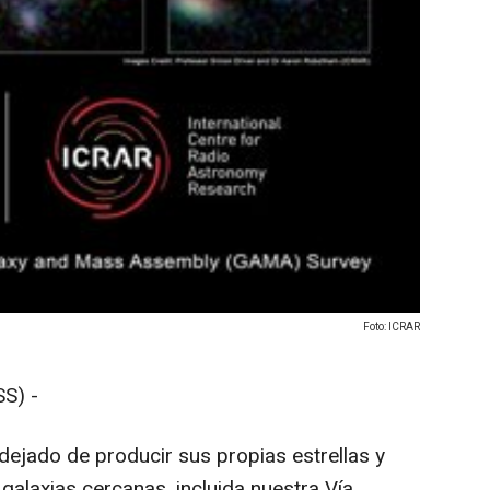
Foto: ICRAR
S) -
ejado de producir sus propias estrellas y
alaxias cercanas, incluida nuestra Vía