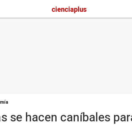
cienciaplus
omía
s se hacen caníbales par