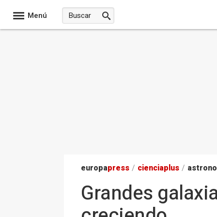
Menú
europa
press
/
ciencia
plus
/
astron
Grandes galaxia
creciendo