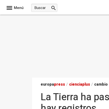
Menú
europa
press
/
ciencia
plus
/
cambio 
La Tierra ha pa
hay registros