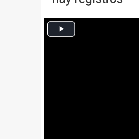
Europa Press Ciencia
Actualizado: viernes, 19 septiembre 2014 12:21
MADRID, 18 Sep. (EUROPA 
La temperatura media mundi
mes, desde que comenzaron 
mensual de la agencia met
el agosto consecutivo núme
del promedio del siglo 20.
L
produjo en 1976.
La temperatura media combi