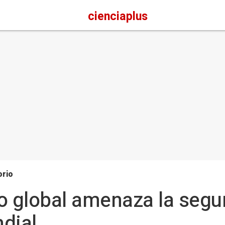
cienciaplus
orio
o global amenaza la segu
dial