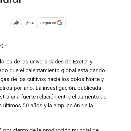
IA
Seguir en
Abrir opciones para compartir
) -
ores de las universidades de Exeter y
lado que el calentamiento global está dando
agas de los cultivos hacia los polos Norte y
metros por año. La investigación, publicada
tra una fuerte relación entre el aumento de
s últimos 50 años y la ampliación de la
6 por ciento de la producción mundial de