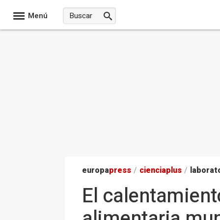
Menú
europa
press
/
ciencia
plus
/
laborat
El calentamient
alimentaria mun