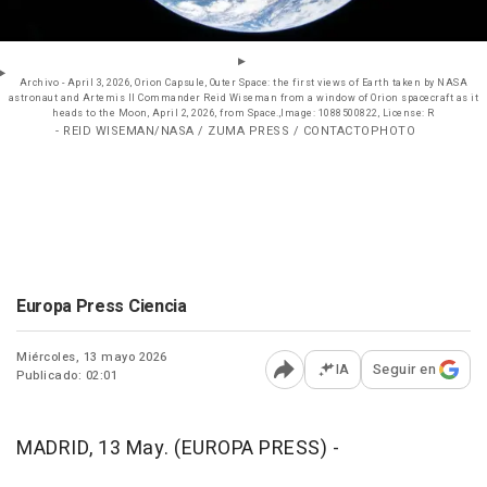
Archivo - April 3, 2026, Orion Capsule, Outer Space: the first views of Earth taken by NASA
astronaut and Artemis II Commander Reid Wiseman from a window of Orion spacecraft as it
heads to the Moon, April 2, 2026, from Space.,Image: 1088500822, License: R
- REID WISEMAN/NASA / ZUMA PRESS / CONTACTOPHOTO
Europa Press Ciencia
Miércoles, 13 mayo 2026
IA
Seguir en
Publicado: 02:01
Abrir opciones para comp
MADRID, 13 May. (EUROPA PRESS) -