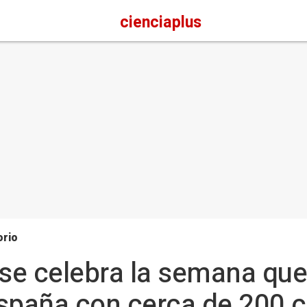
cienciaplus
orio
 se celebra la semana que
spaña con cerca de 200 c