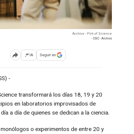
Archivo - Pint of Science
- CSIC - Archivo
IA
Seguir en
Abrir opciones para compartir
S) -
Science transformará los días 18, 19 y 20
ipios en laboratorios improvisados de
día a día de quienes se dedican a la ciencia.
s, monólogos o experimentos de entre 20 y