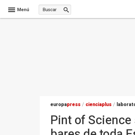
Menú
europa
press
/
ciencia
plus
/
laborat
Pint of Science
bares de toda E