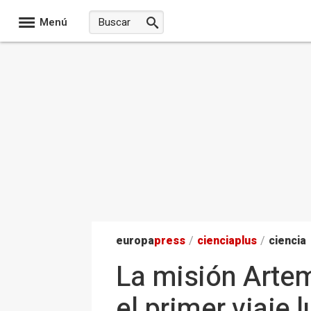
Menú
europa
press
/
ciencia
plus
/
ciencia
La misión Artemi
el primer viaje