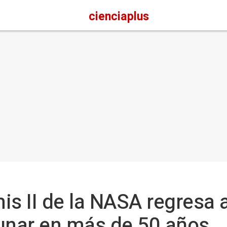
cienciaplus
s II de la NASA regresa a 
 lunar en más de 50 años