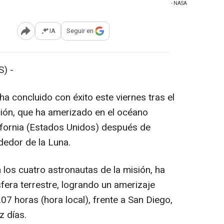
- NASA
IA
Seguir en
Abrir opciones para compartir
) -
ha concluido con éxito este viernes tras el
ación, que ha amerizado en el océano
lifornia (Estados Unidos) después de
ededor de la Luna.
n los cuatro astronautas de la misión, ha
fera terrestre, logrando un amerizaje
.07 horas (hora local), frente a San Diego,
z días.