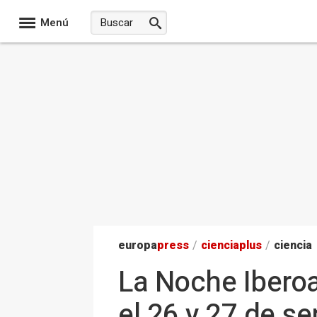
Menú
europa
press
/
ciencia
plus
/
ciencia
La Noche Iberoa
el 26 y 27 de s