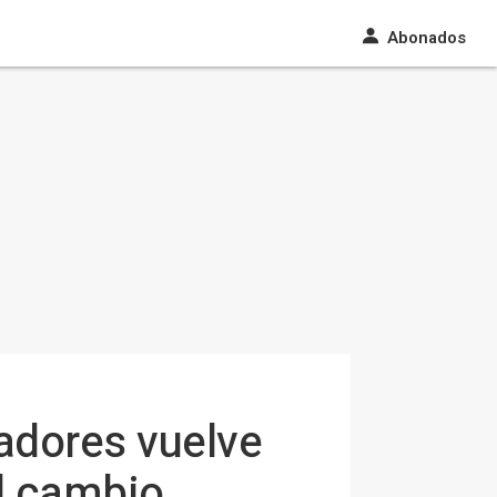
Abonados
adores vuelve
el cambio