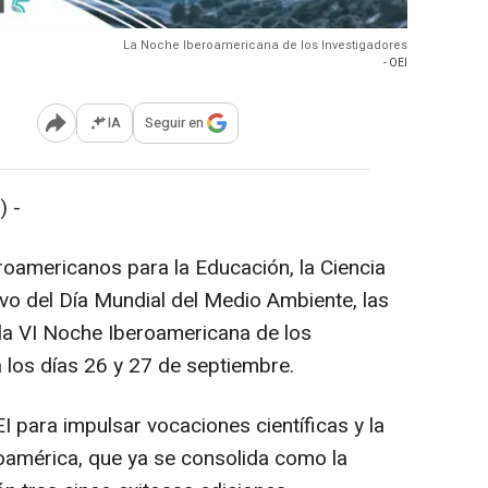
La Noche Iberoamericana de los Investigadores
- OEI
IA
Seguir en
Abrir opciones para compartir
 -
oamericanos para la Educación, la Ciencia
ivo del Día Mundial del Medio Ambiente, las
 la VI Noche Iberoamericana de los
 los días 26 y 27 de septiembre.
OEI para impulsar vocaciones científicas y la
roamérica, que ya se consolida como la