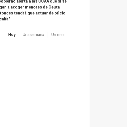
Gobierno alerta a las CCAA que si se
gan a acoger menores de Ceuta
tonces tendrá que actuar de oficio
calía"
Hoy
Una semana
Un mes