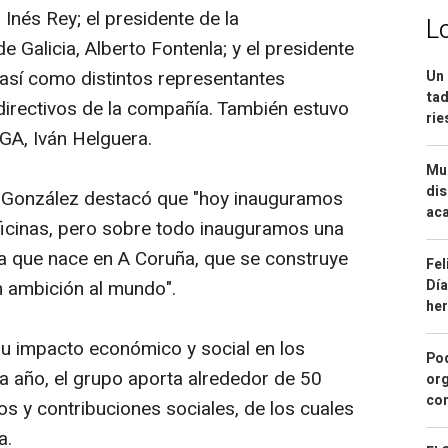
 Inés Rey; el presidente de la
L
Galicia, Alberto Fontenla; y el presidente
así como distintos representantes
Un 
tad
 directivos de la compañía. También estuvo
ri
GA, Iván Helguera.
Mue
dis
sé González destacó que "hoy inauguramos
aca
icinas, pero sobre todo inauguramos una
a que nace en A Coruña, que se construye
Fel
Día
n ambición al mundo".
he
 impacto económico y social en los
Pod
da año, el grupo aporta alrededor de 50
org
con
s y contribuciones sociales, de los cuales
a.