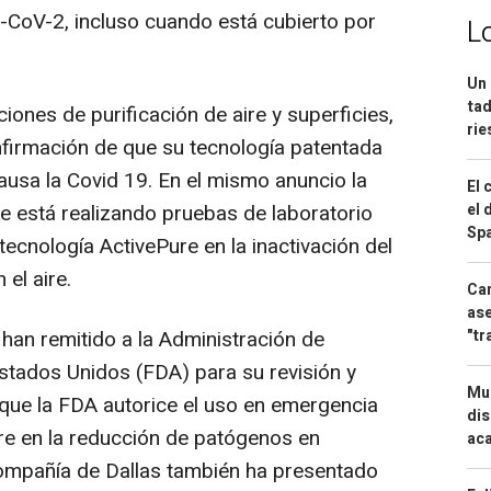
-CoV-2, incluso cuando está cubierto por
L
Un 
tad
iones de purificación de aire y superficies,
ri
firmación de que su tecnología patentada
causa la Covid 19. En el mismo anuncio la
El 
el 
 está realizando pruebas de laboratorio
Spa
tecnología ActivePure en la inactivación del
el aire.
Can
ase
"tr
han remitido a la Administración de
tados Unidos (FDA) para su revisión y
Mue
 que la FDA autorice el uso en emergencia
dis
re en la reducción de patógenos en
aca
ompañía de Dallas también ha presentado