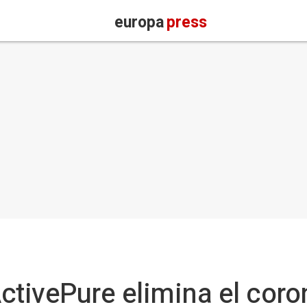
europa
press
ctivePure elimina el coro