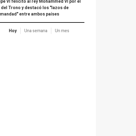
ipe VI felicitó al rey Mohammed VI por el
 del Trono y destacó los "lazos de
rmandad" entre ambos países
Hoy
Una semana
Un mes