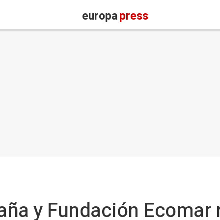
europa
press
aña y Fundación Ecomar r