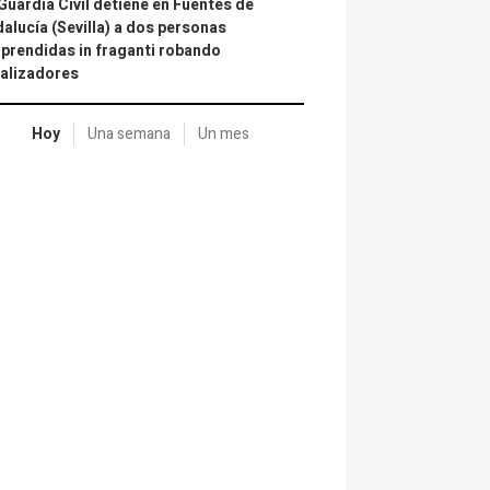
Guardia Civil detiene en Fuentes de
alucía (Sevilla) a dos personas
prendidas in fraganti robando
alizadores
Hoy
Una semana
Un mes