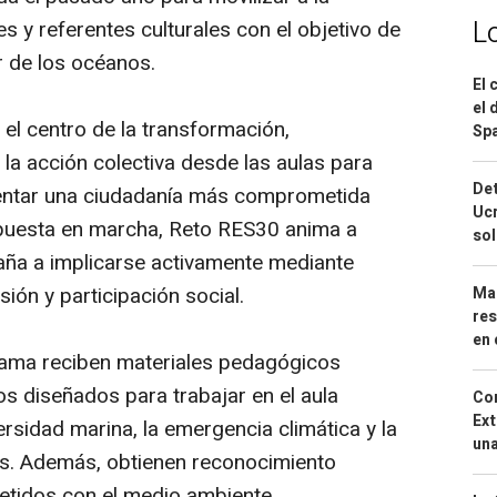
L
 y referentes culturales con el objetivo de
r de los océanos.
El 
el 
 el centro de la transformación,
Spa
 la acción colectiva desde las aulas para
Det
entar una ciudadanía más comprometida
Ucr
 puesta en marcha, Reto RES30 anima a
so
aña a implicarse activamente mediante
ión y participación social.
Mar
res
en 
rama reciben materiales pedagógicos
os diseñados para trabajar en el aula
Cor
Ext
rsidad marina, la emergencia climática y la
una
s. Además, obtienen reconocimiento
tidos con el medio ambiente.