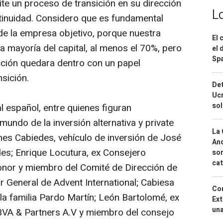
te un proceso de transición en su dirección
L
ntinuidad. Considero que es fundamental
 de la empresa objetivo, porque nuestra
El 
a mayoría del capital, al menos el 70%, pero
el 
Spa
ección quedara dentro con un papel
nsición.
Det
Ucr
so
l español, entre quienes figuran
mundo de la inversión alternativa y
private
La 
es Cabiedes, vehículo de inversión de José
And
des; Enrique Locutura, ex Consejero
sor
cat
onor y miembro del Comité de Dirección de
or General de Advent International; Cabiesa
Cor
 la familia Pardo Martín; León Bartolomé, ex
Ext
una
VA & Partners A.V y miembro del consejo