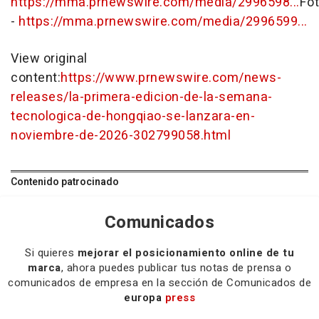
https://mma.prnewswire.com/media/2996598...
Fo
-
https://mma.prnewswire.com/media/2996599...
View original
content:
https://www.prnewswire.com/news-
releases/la-primera-edicion-de-la-semana-
tecnologica-de-hongqiao-se-lanzara-en-
noviembre-de-2026-302799058.html
Contenido patrocinado
Comunicados
Si quieres
mejorar el posicionamiento online de tu
marca
, ahora puedes publicar tus notas de prensa o
comunicados de empresa en la sección de Comunicados de
europa
press