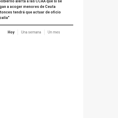
Gobierno alerta a las CCAA que si se
gan a acoger menores de Ceuta
tonces tendrá que actuar de oficio
calía"
Hoy
Una semana
Un mes