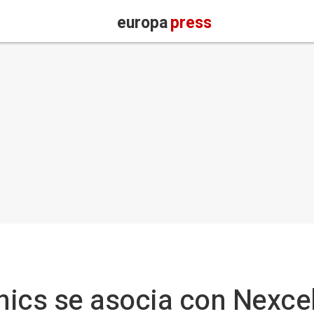
europa
press
ics se asocia con Nexcel