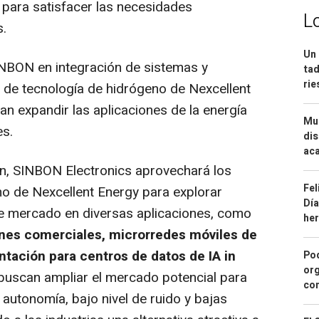
para satisfacer las necesidades
L
.
Un 
INBON en integración de sistemas y
tad
ri
 de tecnología de hidrógeno de Nexcellent
 expandir las aplicaciones de la energía
Mue
es.
dis
aca
ón, SINBON Electronics aprovechará los
Fel
o de Nexcellent Energy para explorar
Día
e mercado en diversas aplicaciones, como
he
ones comerciales, microrredes móviles de
tación para centros de datos de IA in
Pod
org
buscan ampliar el mercado potencial para
con
autonomía, bajo nivel de ruido y bajas