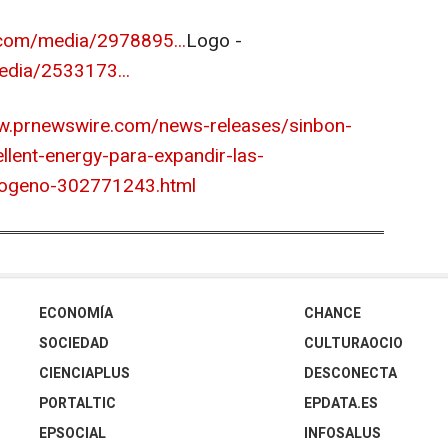
com/media/2978895...
Logo -
dia/2533173...
w.prnewswire.com/news-releases/sinbon-
llent-energy-para-expandir-las-
drogeno-302771243.html
ECONOMÍA
CHANCE
SOCIEDAD
CULTURAOCIO
CIENCIAPLUS
DESCONECTA
PORTALTIC
EPDATA.ES
EPSOCIAL
INFOSALUS