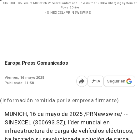
SINEXCEL Co-Debuts MCS with Phoenix Contact and Unveils the 1280kW Charging System at
Power2Drive
- SINEXCEL/PR NEWSWIRE
Europa Press Comunicados
Viernes, 16 mayo 2025
IA
Seguir en
Publicado: 11:58
Abrir opciones para comp
(Información remitida por la empresa firmante)
MUNICH
,
16 de mayo de 2025
/PRNewswire/ --
SINEXCEL (300693.SZ), líder mundial en
infraestructura de carga de vehículos eléctricos,
ha lanzado su revolucionada solución de carga