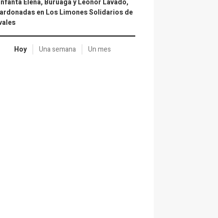
infanta Elena, Buruaga y Leonor Lavado,
ardonadas en Los Limones Solidarios de
vales
Hoy
Una semana
Un mes