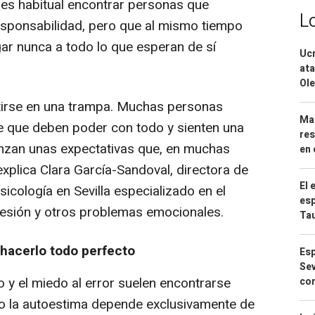
es habitual encontrar personas que
L
esponsabilidad, pero que al mismo tiempo
gar nunca a todo lo que esperan de sí
Ucr
ata
Ole
tirse en una trampa. Muchas personas
Mar
e que deben poder con todo y sienten una
res
anzan unas expectativas que, en muchas
en 
explica Clara García-Sandoval, directora de
El 
icología en Sevilla especializado en el
esp
resión y otros problemas emocionales.
Ta
 hacerlo todo perfecto
Esp
Sev
 y el miedo al error suelen encontrarse
con
o la autoestima depende exclusivamente de