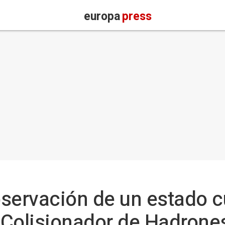
europa
press
bservación de un estado 
n Colisionador de Hadron