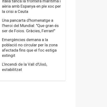
Itàlia tanca la frontera marítima i
aèria amb Espanya en ple xoc per
la crisi a Ceuta
Una pancarta d'homenatge a
l'heroi del Mundial: "Que gran és
ser de Foios. Gràcies, Ferran!"
Emergències demana a la
població no circular per la zona
afectada fins que el foc estiga
extingit
L'incendi de la Vall d'Uixó,
estabilitzat