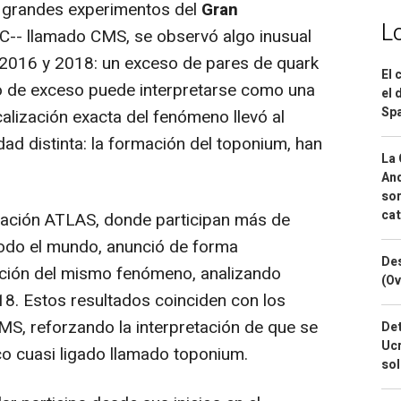
 grandes experimentos del
Gran
L
-- llamado CMS, se observó algo inusual
 2016 y 2018: un exceso de pares de quark
El 
po de exceso puede interpretarse como una
el 
Spa
calización exacta del fenómeno llevó al
dad distinta: la formación del toponium, han
La 
And
sor
cat
oración ATLAS, donde participan más de
 todo el mundo, anunció de forma
Des
ción del mismo fenómeno, analizando
(Ov
8. Estos resultados coinciden con los
MS, reforzando la interpretación de que se
Det
Ucr
co cuasi ligado llamado toponium.
so