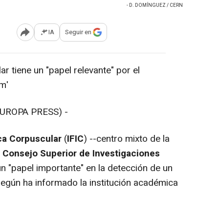
- D. DOMÍNGUEZ / CERN
IA
Seguir en
Abrir opciones para compartir
r tiene un "papel relevante" por el
m'
UROPA PRESS) -
ica Corpuscular
(
IFIC
) --centro mixto de la
l
Consejo Superior de Investigaciones
un "papel importante" en la detección de un
según ha informado la institución académica