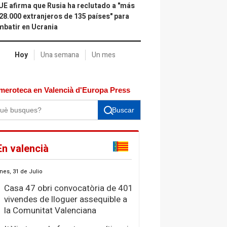
UE afirma que Rusia ha reclutado a "más
28.000 extranjeros de 135 países" para
batir en Ucrania
Hoy
Una semana
Un mes
meroteca en Valencià d'Europa Press
Buscar
En valencià
nes, 31 de Julio
Casa 47 obri convocatòria de 401
vivendes de lloguer assequible a
la Comunitat Valenciana