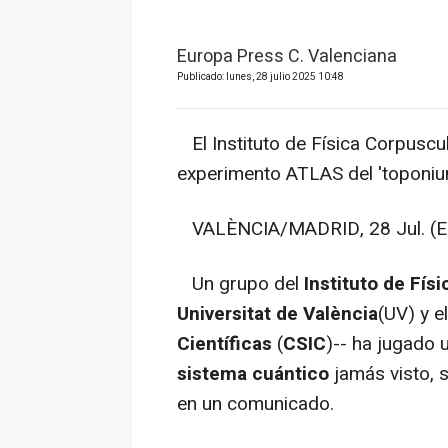
Europa Press C. Valenciana
Publicado: lunes, 28 julio 2025 10:48
El Instituto de Física Corpuscula
experimento ATLAS del 'toponiu
VALÈNCIA/MADRID, 28 Jul. (E
Un grupo del
Instituto de Fís
Universitat de València
(UV) y e
Científicas
(
CSIC
)-- ha jugado 
sistema cuántico
jamás visto, 
en un comunicado.