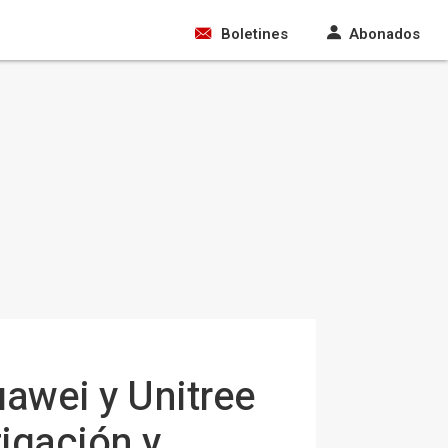
Boletines
Abonados
awei y Unitree
igación y