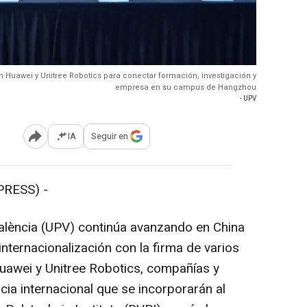
 Huawei y Unitree Robotics para conectar formación, investigación y
empresa en su campus de Hangzhou
- UPV
IA
Seguir en
Abrir opciones para compartir
RESS) -
alència (UPV) continúa avanzando en China
internacionalización con la firma de varios
uawei y Unitree Robotics, compañías y
cia internacional que se incorporarán al