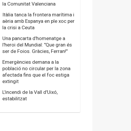
la Comunitat Valenciana
Itàlia tanca la frontera marítima i
aèria amb Espanya en ple xoc per
la crisi a Ceuta
Una pancarta d'homenatge a
l'heroi del Mundial: "Que gran és
ser de Foios. Gràcies, Ferran!"
Emergències demana a la
població no circular per la zona
afectada fins que el foc estiga
extingit
L'incendi de la Vall d'Uixó,
estabilitzat