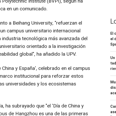
Polytechnic Institute (BVPI), según ha
ica en un comunicado.
L
o a Beihang University, "refuerzan el
n campus universitario internacional
El 
 industria tecnológica más avanzada del
el 
Spa
versitario orientado a la investigación
eabilidad global", ha añadido la UPV.
Un 
tad
e China y España', celebrado en el campus
ri
rco institucional para reforzar estos
Mue
as universidades y los ecosistemas
dis
aca
a, ha subrayado que "el 'Día de China y
Can
ase
pus de Hangzhou es una de las primeras