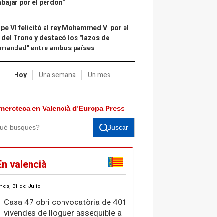
abajar por el perdón"
ipe VI felicitó al rey Mohammed VI por el
 del Trono y destacó los "lazos de
rmandad" entre ambos países
Hoy
Una semana
Un mes
meroteca en Valencià d'Europa Press
Buscar
En valencià
nes, 31 de Julio
Casa 47 obri convocatòria de 401
vivendes de lloguer assequible a