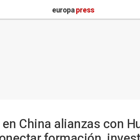
europa
press
en China alianzas con Hu
onectar formación, invest