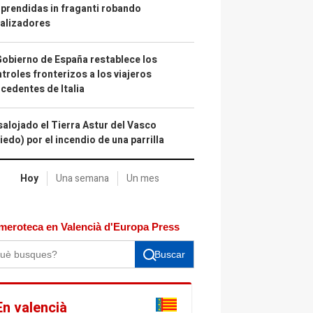
prendidas in fraganti robando
alizadores
Gobierno de España restablece los
troles fronterizos a los viajeros
cedentes de Italia
alojado el Tierra Astur del Vasco
iedo) por el incendio de una parrilla
Hoy
Una semana
Un mes
meroteca en Valencià d'Europa Press
Buscar
En valencià