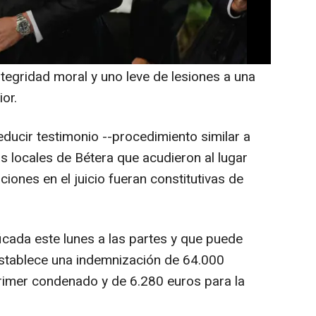
ndo acusado, el también futbolista Pablo
n y el pago de una multa por un delito de
integridad moral y uno leve de lesiones a una
or.
ducir testimonio --procedimiento similar a
as locales de Bétera que acudieron al lugar
ciones en el juicio fueran constitutivas de
icada este lunes a las partes y que puede
establece una indemnización de 64.000
primer condenado y de 6.280 euros para la