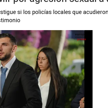
estigue si los policías locales que acudiero
stimonio
alencia, a 28 de mayo de 2026, en Valencia, Comunidad Valenciana (España). - Jorge Gil -
Europa Press
IA
Seguir en
Abrir opciones para compartir
cia de Valencia ha condenado a ocho años
Rafa Mir, actualmente en el Elche CF y
F, que fue juzgado el pasado 28 de mayo
 y lesiones a una joven, cometido en la
en el domicilio del jugador de Bétera.