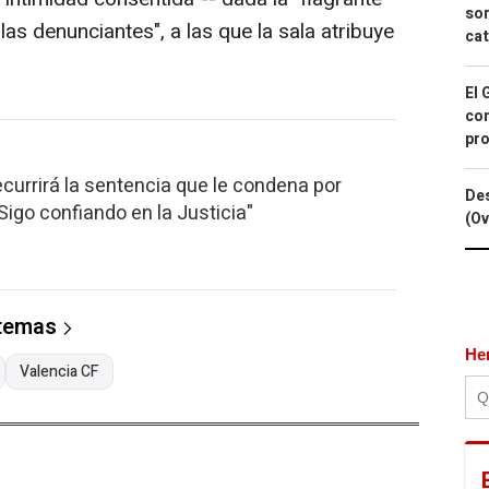
sor
as denunciantes", a las que la sala atribuye
cat
El 
con
pro
ecurrirá la sentencia que le condena por
Des
Sigo confiando en la Justicia"
(Ov
 temas
He
Valencia CF