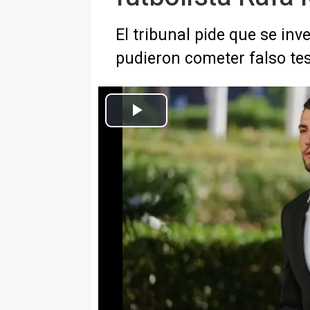
El tribunal pide que se inv
pudieron cometer falso te
El futbolista Rafa Mir a su llegada a la Audiencia Provincial de V
Europa Press C. Valenciana
Actualizado: lunes, 15 junio 2026 18:58
VALÈNCIA, 15 (EUROPA PRESS)
La Sección Cuarta de la Audien
y medio de prisión al futbolista 
anterior jugador del Valencia C
por un delito de agresión sexual
noche del 31 de agosto de 2024 