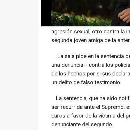
El tribunal ha impuesto al segu
Jara, dos años y medio de prisió
agresión sexual, otro contra la 
segunda joven amiga de la anteri
La sala pide en la sentencia de
una denuncia-- contra los policí
de los hechos por si sus declara
un delito de falso testimonio.
La sentencia, que ha sido notif
ser recurrida ante el Supremo, 
euros a favor de la víctima del 
denunciante del segundo.