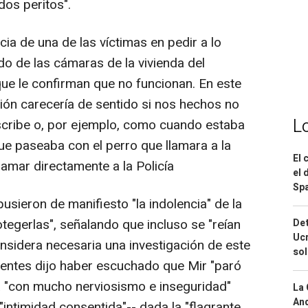
dos peritos".
cia de una de las víctimas en pedir a lo
ado de las cámaras de la vivienda del
a que le confirman que no funcionan. En este
ción carecería de sentido si nos hechos no
L
cribe o, por ejemplo, como cuando estaba
que paseaba con el perro que llamara a la
El 
llamar directamente a la Policía
el 
Spa
sieron de manifiesto "la indolencia" de la
otegerlas", señalando que incluso se "reían
Det
Ucr
onsidera necesaria una investigación de este
so
entes dijo haber escuchado que Mir "paró
ra "con mucho nerviosismo e inseguridad"
La 
And
"intimidad consentida"-- dada la "flagrante