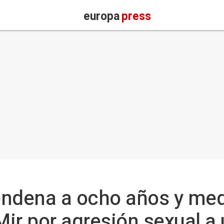
europa
press
ndena a ocho años y medi
Mir por agresión sexual a