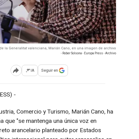
 de la Generalitat valenciana, Marián Cano, en una imagen de archivo
- Rober Solsona - Europa Press - Archivo
IA
Seguir en
Abrir opciones para compartir
ESS) -
dustria, Comercio y Turismo, Marián Cano, ha
a que "se mantenga una única voz en
 reto arancelario planteado por Estados