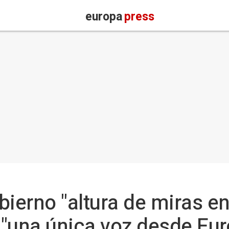
europa
press
ierno "altura de miras en
y "una única voz desde Eu