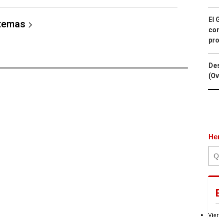
El 
 temas
con
pro
Des
(Ov
He
Vier