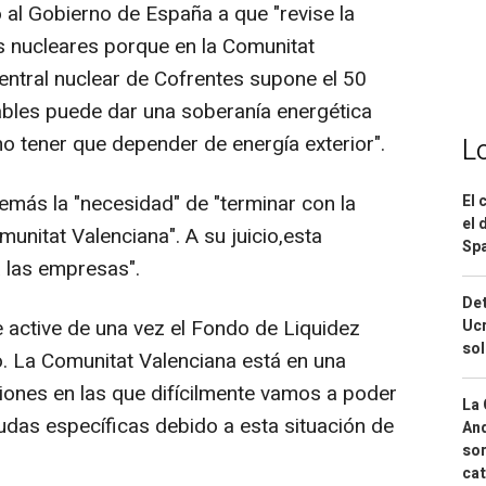
 al Gobierno de España a que "revise la
les nucleares porque en la Comunitat
entral nuclear de Cofrentes supone el 50
vables puede dar una soberanía energética
o tener que depender de energía exterior".
L
emás la "necesidad" de "terminar con la
El 
el 
munitat Valenciana". A su juicio,esta
Spa
a las empresas".
Det
 active de una vez el Fondo de Liquidez
Ucr
so
. La Comunitat Valenciana está en una
ciones en las que difícilmente vamos a poder
La 
udas específicas debido a esta situación de
And
sor
cat