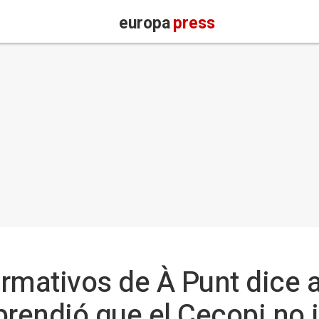
europa
press
ormativos de À Punt dice a
prendió que el Cecopi no 