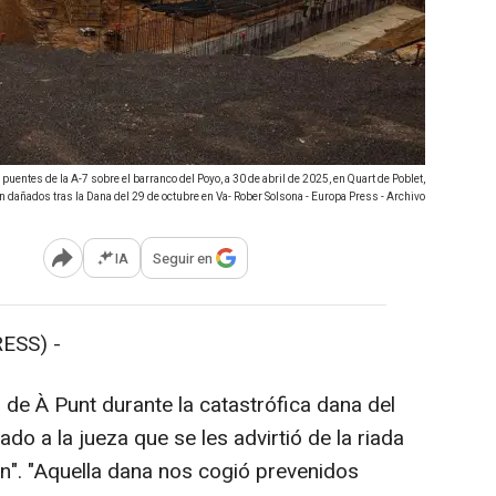
uentes de la A-7 sobre el barranco del Poyo, a 30 de abril de 2025, en Quart de Poblet,
dañados tras la Dana del 29 de octubre en Va- Rober Solsona - Europa Press - Archivo
IA
Seguir en
Abrir opciones para compartir
ESS) -
s de À Punt durante la catastrófica dana del
do a la jueza que se les advirtió de la riada
ón". "Aquella dana nos cogió prevenidos