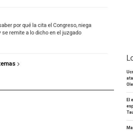
saber por qué la cita el Congreso, niega
 se remite a lo dicho en el juzgado
L
 temas
Ucr
ata
Ole
El 
esp
Ta
Mar