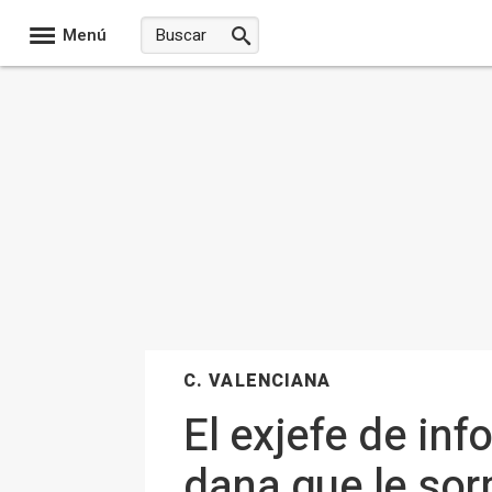
Menú
C. VALENCIANA
El exjefe de inf
dana que le sor