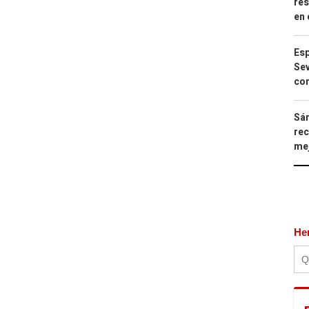
res
en 
Esp
Sev
con
Sán
rec
mej
He