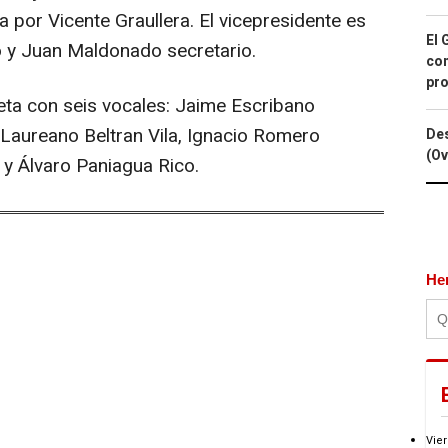
a por Vicente Graullera. El vicepresidente es
El 
o y Juan Maldonado secretario.
con
pro
eta con seis vocales: Jaime Escribano
Laureano Beltran Vila, Ignacio Romero
Des
(Ov
 y Álvaro Paniagua Rico.
He
Vier