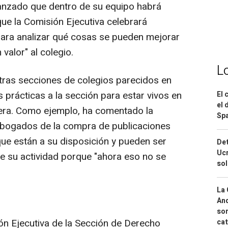
vanzado que dentro de su equipo habrá
ue la Comisión Ejecutiva celebrará
para analizar qué cosas se pueden mejorar
valor" al colegio.
L
otras secciones de colegios parecidos en
 prácticas a la sección para estar vivos en
El 
el 
lera. Como ejemplo, ha comentado la
Spa
 abogados de la compra de publicaciones
que están a su disposición y pueden ser
Det
Ucr
de su actividad porque "ahora eso no se
so
La 
And
sor
ón Ejecutiva de la Sección de Derecho
cat