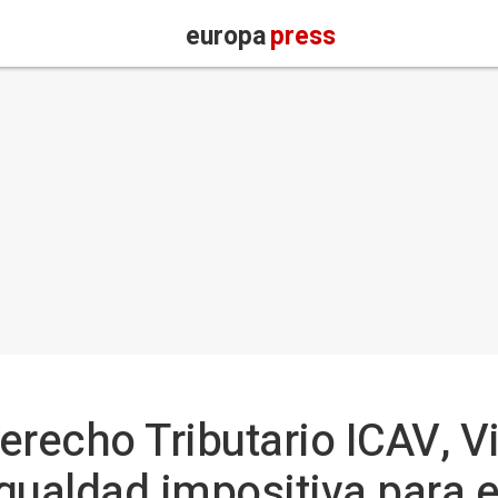
europa
press
erecho Tributario ICAV, V
igualdad impositiva para e