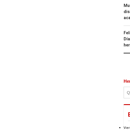
Mue
dis
aca
Fel
Día
he
He
Vier