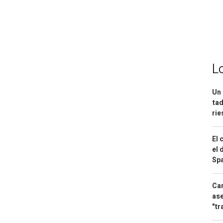
L
Un 
tad
ri
El 
el 
Spa
Can
ase
"tr