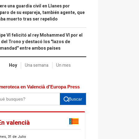
re una guardia civil en Llanes por
paro de su expareja, también agente, que
ba muerto tras ser repelido
ipe VI felicitó al rey Mohammed VI por el
 del Trono y destacó los "lazos de
rmandad" entre ambos países
Hoy
Una semana
Un mes
meroteca en Valencià d'Europa Press
Buscar
En valencià
nes, 31 de Julio