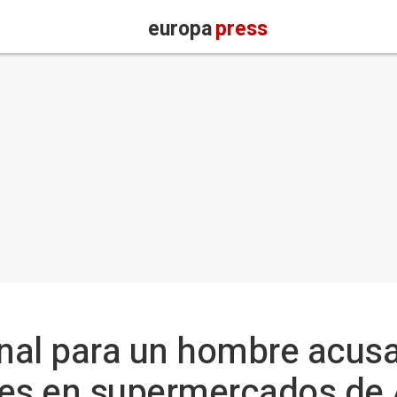
europa
press
onal para un hombre acusa
es en supermercados de A