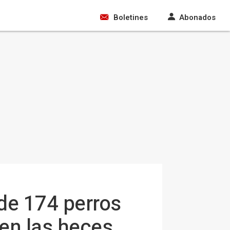
Boletines
Abonados
de 174 perros
jen las heces