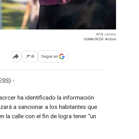
ADN canino
- SUMACRCER - Archivo
IA
Seguir en
Abrir opciones para compartir
SS) -
crcer ha identificado la información
ará a sancionar a los habitantes que
 la calle con el fin de logra tener "un