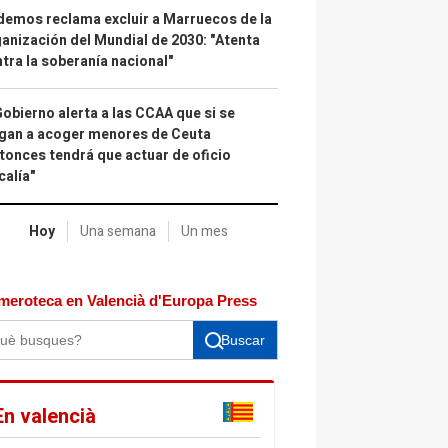
emos reclama excluir a Marruecos de la
anización del Mundial de 2030: "Atenta
tra la soberanía nacional"
Gobierno alerta a las CCAA que si se
gan a acoger menores de Ceuta
tonces tendrá que actuar de oficio
calía"
Hoy
Una semana
Un mes
meroteca en Valencià d'Europa Press
Buscar
En valencià