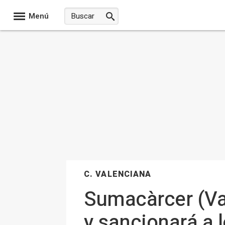
Menú
C. VALENCIANA
Sumacàrcer (Val
y sancionará a 