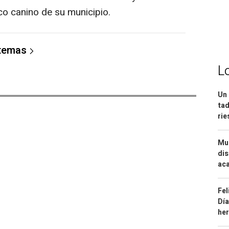
co canino de su municipio.
 temas
L
Un 
tad
ri
Mue
dis
aca
Fel
Día
he