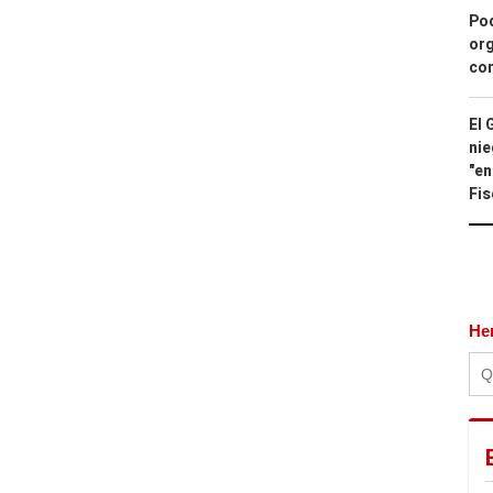
Pod
org
con
El 
nie
"en
Fis
He