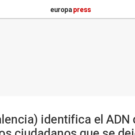
europa
press
encia) identifica el ADN 
los ciudadanos que se de