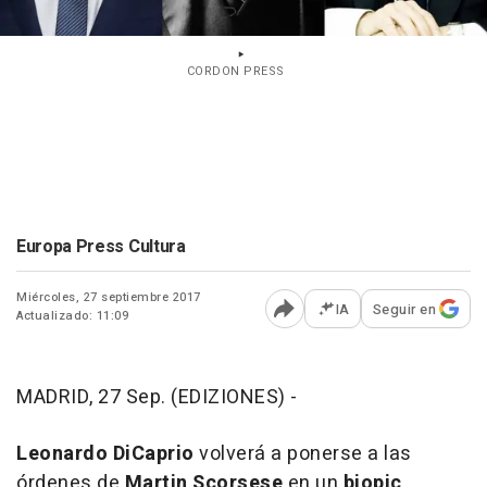
CORDON PRESS
Europa Press Cultura
Miércoles, 27 septiembre 2017
IA
Seguir en
Actualizado: 11:09
Abrir opciones para comp
MADRID, 27 Sep. (EDIZIONES) -
Leonardo DiCaprio
volverá a ponerse a las
órdenes de
Martin Scorsese
en un
biopic