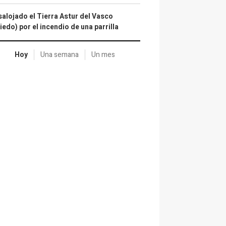
alojado el Tierra Astur del Vasco
iedo) por el incendio de una parrilla
Hoy
Una semana
Un mes