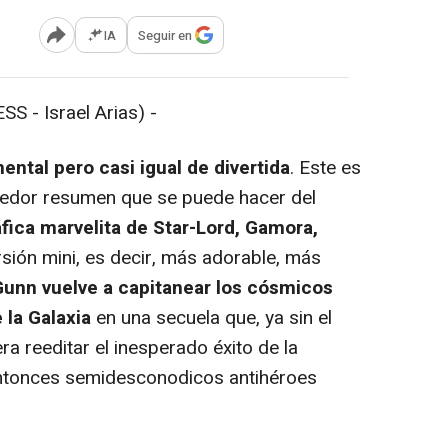
IA
Seguir en
Abrir opciones para compartir
 - Israel Arias) -
tal pero casi igual de divertida
. Este es
tedor resumen que se puede hacer del
fica marvelita de Star-Lord, Gamora,
ersión mini, es decir, más adorable, más
unn vuelve a capitanear los cósmicos
 la Galaxia
en una secuela que, ya sin el
ra reeditar el inesperado éxito de la
entonces semidesconodicos antihéroes