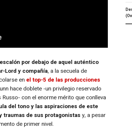
Des
(Ov
 escalón por debajo de aquel auténtico
tar-Lord y compañía
, a la secuela de
 colarse en
el top-5 de las producciones
Gunn hace doblete -un privilegio reservado
s Russo- con el enorme mérito que conlleva
ula del tono y las aspiraciones de este
 y traumas de sus protagonistas
y, a pesar
imento de primer nivel.