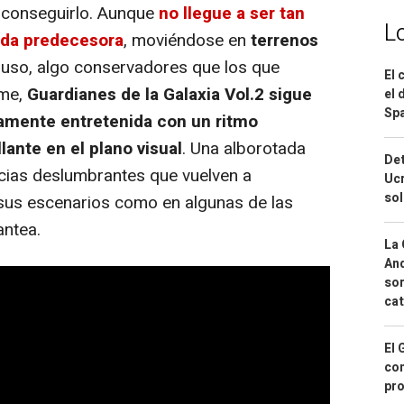
 conseguirlo. Aunque
no llegue a ser tan
L
da predecesora
, moviéndose en
terrenos
cluso, algo conservadores que los que
El 
lme,
Guardianes de la Galaxia Vol.2 sigue
el 
Spa
amente entretenida con un ritmo
lante en el plano visual
. Una alborotada
Det
ias deslumbrantes que vuelven a
Ucr
so
 sus escenarios como en algunas de las
antea.
La 
And
sor
cat
El 
con
pro