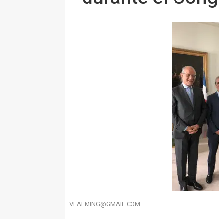
VLAFMING@GMAIL.COM