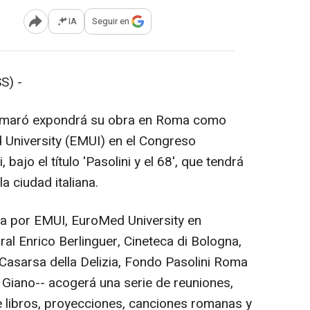
IA
Seguir en
Abrir opciones para compartir
S) -
o Camaró expondrá su obra en Roma como
d University (EMUI) en el Congreso
 bajo el título 'Pasolini y el 68', que tendrá
a ciudad italiana.
ida por EMUI, EuroMed University en
ral Enrico Berlinguer, Cineteca di Bologna,
 Casarsa della Delizia, Fondo Pasolini Roma
 Giano-- acogerá una serie de reuniones,
 libros, proyecciones, canciones romanas y