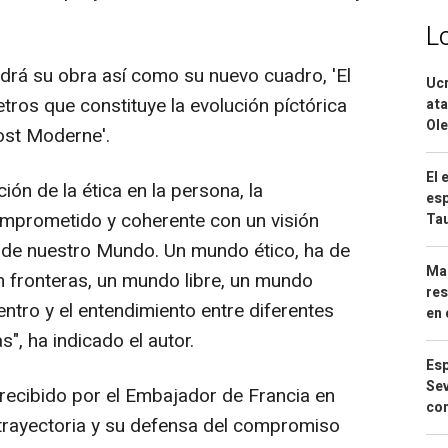
L
drá su obra así como su nuevo cuadro, 'El
Ucr
ros que constituye la evolución píctórica
ata
Ole
ost Moderne'.
El 
ión de la ética en la persona, la
esp
mprometido y coherente con un visión
Ta
y de nuestro Mundo. Un mundo ético, ha de
Mar
n fronteras, un mundo libre, un mundo
res
ntro y el entendimiento entre diferentes
en 
s", ha indicado el autor.
Esp
Sev
recibido por el Embajador de Francia en
con
trayectoria y su defensa del compromiso