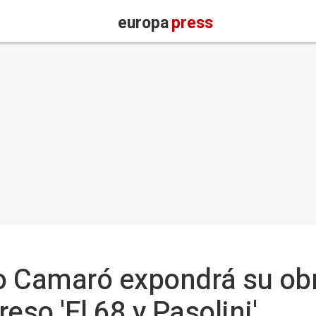
europa
press
nio Camaró expondrá su o
eso 'El 68 y Pasolini'