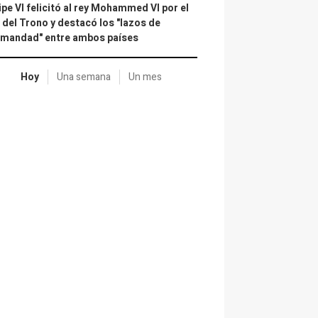
ipe VI felicitó al rey Mohammed VI por el
 del Trono y destacó los "lazos de
rmandad" entre ambos países
Hoy
Una semana
Un mes