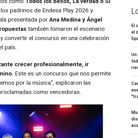
xitos como
Todos los besos, La verdad o Si
L
n los padrinos de Endesa Play 2026 y
gala presentada por
Ana Medina y Ángel
El 
ropuestas
también tomaron el escenario
el 
y convertir el concurso en una celebración
Spa
l país.
Un 
tad
ante crecer profesionalmente, ir
ri
mino.
Este es un concurso que nos permite
mos por la música", explicaron las
Can
ase
 proclamadas como vencedoras.
"tr
Mue
dis
aca