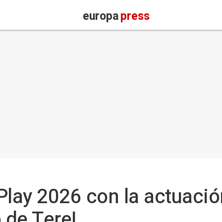
europa
press
Play 2026 con la actuació
o de Tere!