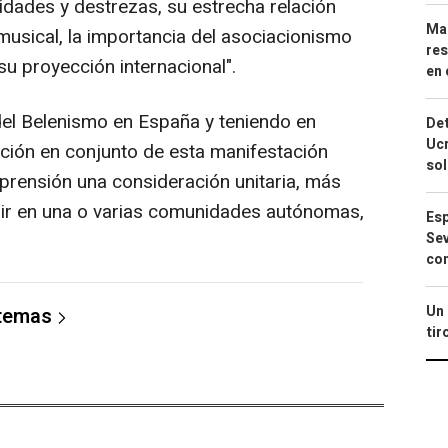
idades y destrezas, su estrecha relación
Mar
y musical, la importancia del asociacionismo
res
su proyección internacional".
en 
 del Belenismo en España y teniendo en
Det
Ucr
ción en conjunto de esta manifestación
so
prensión una consideración unitaria, más
ibir en una o varias comunidades autónomas,
Esp
Sev
con
Un 
 temas
tir