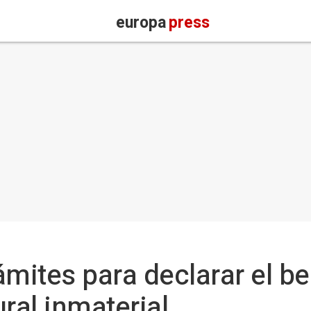
europa
press
trámites para declarar el
ral inmaterial